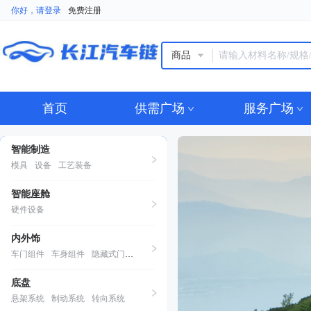
你好，请登录
免费注册
商品
首页
供需广场
服务广场
智能制造
模具
设备
工艺装备
智能座舱
硬件设备
内外饰
车门组件
车身组件
隐藏式门把手
底盘
悬架系统
制动系统
转向系统